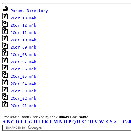
Parent Directory
2Cor_13.m4b
2Cor_12.m4b
2Cor_11.m4b
2Cor_10.m4b
2Cor_09.m4b
2Cor_08.m4b
2Cor_07.m4b
2Cor_06.m4b
2Cor_05.m4b
2Cor_04.m4b
2Cor_03.m4b
2Cor_02.m4b
2Cor_01.m4b
Free Audio Books Indexed by the
Authors Last Name
A
B
C
D
E
F
G
H
I
J
K
L
M
N
O
P
Q
R
S
T
U
V
W
X
Y
Z
Coll