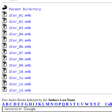
Parent Directory
2Cor_01.m4b
2Cor_02.m4b
2Cor_03.m4b
2Cor_04.m4b
2Cor_05.m4b
2Cor_06.m4b
2Cor_07.m4b
2Cor_08.m4b
2Cor_09.m4b
2Cor_10.m4b
2Cor_11.m4b
2Cor_12.m4b
2Cor_13.m4b
Free Audio Books Indexed by the
Authors Last Name
A
B
C
D
E
F
G
H
I
J
K
L
M
N
O
P
Q
R
S
T
U
V
W
X
Y
Z
Coll