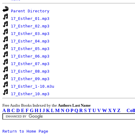
Parent Directory
17_Esther_01.mp3
17_Esther_02.mp3
17_Esther_03.mp3
17_Esther_04.mp3
17_Esther_05.mp3
17_Esther_06.mp3
17_Esther_07.mp3
17_Esther_08.mp3
17_Esther_09.mp3
17_Esther_1-10.m3u
17_Esther_10.mp3
Free Audio Books Indexed by the
Authors Last Name
A
B
C
D
E
F
G
H
I
J
K
L
M
N
O
P
Q
R
S
T
U
V
W
X
Y
Z
Coll
Return to Home Page