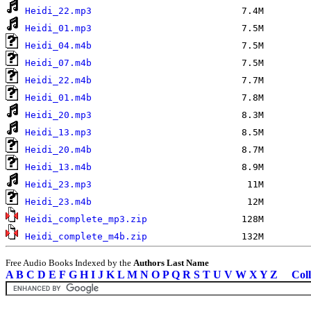
Heidi_22.mp3
Heidi_01.mp3
Heidi_04.m4b
Heidi_07.m4b
Heidi_22.m4b
Heidi_01.m4b
Heidi_20.mp3
Heidi_13.mp3
Heidi_20.m4b
Heidi_13.m4b
Heidi_23.mp3
Heidi_23.m4b
Heidi_complete_mp3.zip
Heidi_complete_m4b.zip
Free Audio Books Indexed by the
Authors Last Name
A
B
C
D
E
F
G
H
I
J
K
L
M
N
O
P
Q
R
S
T
U
V
W
X
Y
Z
Coll