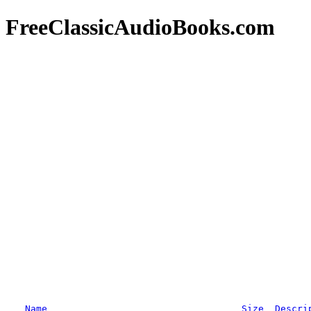
FreeClassicAudioBooks.com
Name
Size
Descri