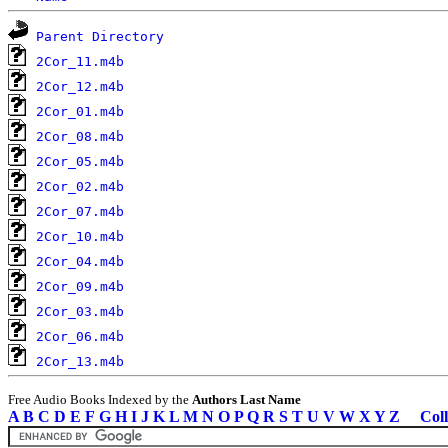
Parent Directory
2Cor_11.m4b
2Cor_12.m4b
2Cor_01.m4b
2Cor_08.m4b
2Cor_05.m4b
2Cor_02.m4b
2Cor_07.m4b
2Cor_10.m4b
2Cor_04.m4b
2Cor_09.m4b
2Cor_03.m4b
2Cor_06.m4b
2Cor_13.m4b
Free Audio Books Indexed by the
Authors Last Name
A
B
C
D
E
F
G
H
I
J
K
L
M
N
O
P
Q
R
S
T
U
V
W
X
Y
Z
Coll