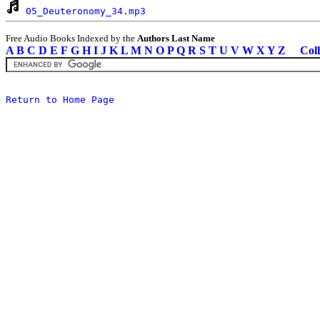
05_Deuteronomy_34.mp3
Free Audio Books Indexed by the
Authors Last Name
A
B
C
D
E
F
G
H
I
J
K
L
M
N
O
P
Q
R
S
T
U
V
W
X
Y
Z
Coll
Return to Home Page